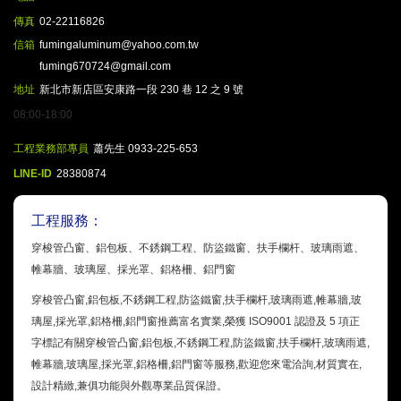
傳真
02-22116826
信箱
fumingaluminum@yahoo.com.tw
fuming670724@gmail.com
地址
新北市新店區安康路一段 230 巷 12 之 9 號
08:00-18:00
工程業務部專員
蕭先生 0933-225-653
LINE-ID
28380874
工程服務：
穿梭管凸窗、鋁包板、不銹鋼工程、防盜鐵窗、扶手欄杆、玻璃雨遮、
帷幕牆、玻璃屋、採光罩、鋁格柵、鋁門窗
穿梭管凸窗,鋁包板,不銹鋼工程,防盜鐵窗,扶手欄杆,玻璃雨遮,帷幕牆,玻
璃屋,採光罩,鋁格柵,鋁門窗推薦富名實業,榮獲 ISO9001 認證及 5 項正
字標記有關穿梭管凸窗,鋁包板,不銹鋼工程,防盜鐵窗,扶手欄杆,玻璃雨遮,
帷幕牆,玻璃屋,採光罩,鋁格柵,鋁門窗等服務,歡迎您來電洽詢,材質實在,
設計精緻,兼俱功能與外觀專業品質保證。