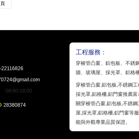
尾頁
工程服務：
穿梭管凸窗、鋁包板、不銹
-22116826
牆、玻璃屋、採光罩、鋁格
70724@gmail.com
穿梭管凸窗,鋁包板,不銹鋼工程
08:00-18:00
採光罩,鋁格柵,鋁門窗推薦富名實
關穿梭管凸窗,鋁包板,不銹鋼
D
28380874
屋,採光罩,鋁格柵,鋁門窗等
能與外觀專業品質保證。