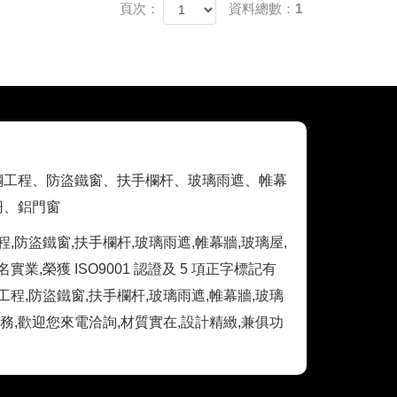
頁次：
資料總數：1
鋼工程、防盜鐵窗、扶手欄杆、玻璃雨遮、帷幕
柵、鋁門窗
,防盜鐵窗,扶手欄杆,玻璃雨遮,帷幕牆,玻璃屋,
業,榮獲 ISO9001 認證及 5 項正字標記有
工程,防盜鐵窗,扶手欄杆,玻璃雨遮,帷幕牆,玻璃
服務,歡迎您來電洽詢,材質實在,設計精緻,兼俱功