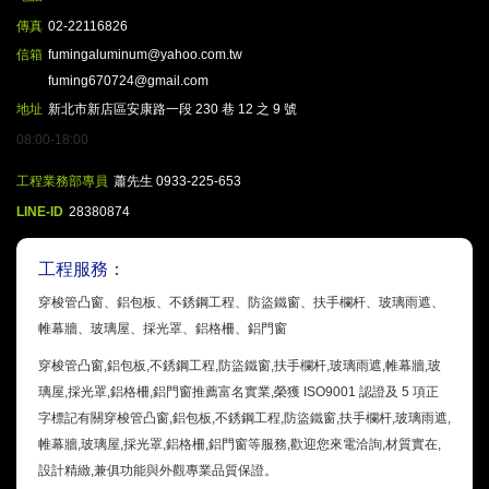
傳真
02-22116826
信箱
fumingaluminum@yahoo.com.tw
fuming670724@gmail.com
地址
新北市新店區安康路一段 230 巷 12 之 9 號
08:00-18:00
工程業務部專員
蕭先生 0933-225-653
LINE-ID
28380874
工程服務：
穿梭管凸窗、鋁包板、不銹鋼工程、防盜鐵窗、扶手欄杆、玻璃雨遮、
帷幕牆、玻璃屋、採光罩、鋁格柵、鋁門窗
穿梭管凸窗,鋁包板,不銹鋼工程,防盜鐵窗,扶手欄杆,玻璃雨遮,帷幕牆,玻
璃屋,採光罩,鋁格柵,鋁門窗推薦富名實業,榮獲 ISO9001 認證及 5 項正
字標記有關穿梭管凸窗,鋁包板,不銹鋼工程,防盜鐵窗,扶手欄杆,玻璃雨遮,
帷幕牆,玻璃屋,採光罩,鋁格柵,鋁門窗等服務,歡迎您來電洽詢,材質實在,
設計精緻,兼俱功能與外觀專業品質保證。