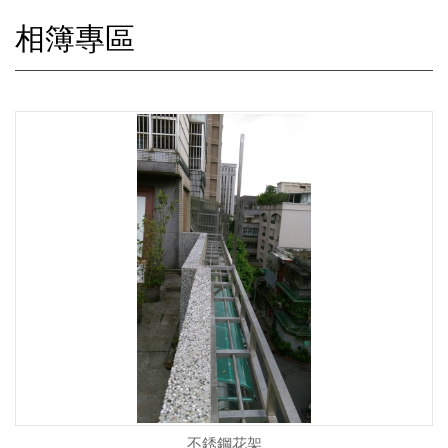
相簿專區
不銹鋼花架