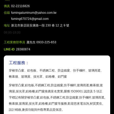
傳真
02-22116826
信箱
fumingaluminum@yahoo.com.tw
fuming670724@gmail.com
地址
新北市新店區安康路一段 230 巷 12 之 9 號
08:00-18:00
工程業務部專員
蕭先生 0933-225-653
LINE-ID
28380874
工程服務：
穿梭管凸窗、鋁包板、不銹鋼工程、防盜鐵窗、扶手欄杆、玻璃雨遮、
帷幕牆、玻璃屋、採光罩、鋁格柵、鋁門窗
穿梭管凸窗,鋁包板,不銹鋼工程,防盜鐵窗,扶手欄杆,玻璃雨遮,帷幕牆,玻
璃屋,採光罩,鋁格柵,鋁門窗推薦富名實業,榮獲 ISO9001 認證及 5 項正
字標記有關穿梭管凸窗,鋁包板,不銹鋼工程,防盜鐵窗,扶手欄杆,玻璃雨遮,
帷幕牆,玻璃屋,採光罩,鋁格柵,鋁門窗等服務,歡迎您來電洽詢,材質實在,
設計精緻,兼俱功能與外觀專業品質保證。