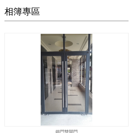
相簿專區
鐵門雙開門