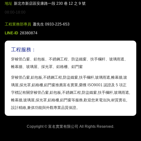
地址
新北市新店區安康路一段 230 巷 12 之 9 號
08:00-18:00
工程業務部專員
蕭先生 0933-225-653
LINE-ID
28380874
工程服務：
穿梭管凸窗、鋁包板、不銹鋼工程、防盜鐵窗、扶手欄杆、玻璃雨遮、
帷幕牆、玻璃屋、採光罩、鋁格柵、鋁門窗
穿梭管凸窗,鋁包板,不銹鋼工程,防盜鐵窗,扶手欄杆,玻璃雨遮,帷幕牆,玻
璃屋,採光罩,鋁格柵,鋁門窗推薦富名實業,榮獲 ISO9001 認證及 5 項正
字標記有關穿梭管凸窗,鋁包板,不銹鋼工程,防盜鐵窗,扶手欄杆,玻璃雨遮,
帷幕牆,玻璃屋,採光罩,鋁格柵,鋁門窗等服務,歡迎您來電洽詢,材質實在,
設計精緻,兼俱功能與外觀專業品質保證。
Copyright ©
富名實業有限公司
All Rights Reserved.