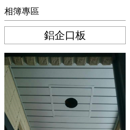
相簿專區
鋁企口板