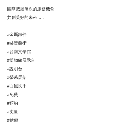
團隊把握每次的服務機會
共創美好的未來…..
#金屬鐵件
#裝置藝術
#台南文學館
#博物館展示台
#說明台
#螢幕展架
#白鐵扶手
#免費
#預約
#丈量
#估價