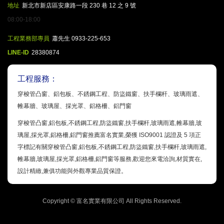
地址
新北市新店區安康路一段 230 巷 12 之 9 號
08:00-18:00
工程業務部專員
蕭先生 0933-225-653
LINE-ID
28380874
工程服務：
穿梭管凸窗、鋁包板、不銹鋼工程、防盜鐵窗、扶手欄杆、玻璃雨遮、
帷幕牆、玻璃屋、採光罩、鋁格柵、鋁門窗
穿梭管凸窗,鋁包板,不銹鋼工程,防盜鐵窗,扶手欄杆,玻璃雨遮,帷幕牆,玻
璃屋,採光罩,鋁格柵,鋁門窗推薦富名實業,榮獲 ISO9001 認證及 5 項正
字標記有關穿梭管凸窗,鋁包板,不銹鋼工程,防盜鐵窗,扶手欄杆,玻璃雨遮,
帷幕牆,玻璃屋,採光罩,鋁格柵,鋁門窗等服務,歡迎您來電洽詢,材質實在,
設計精緻,兼俱功能與外觀專業品質保證。
Copyright ©
富名實業有限公司
All Rights Reserved.